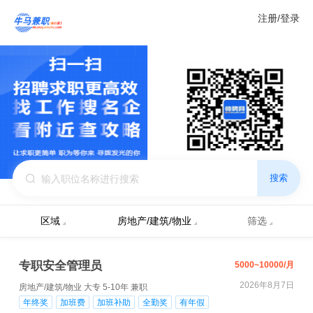
注册/登录
搜索
区域
房地产/建筑/物业
筛选
专职安全管理员
5000~10000/月
2026年8月7日
房地产/建筑/物业
大专
5-10年
兼职
年终奖
加班费
加班补助
全勤奖
有年假