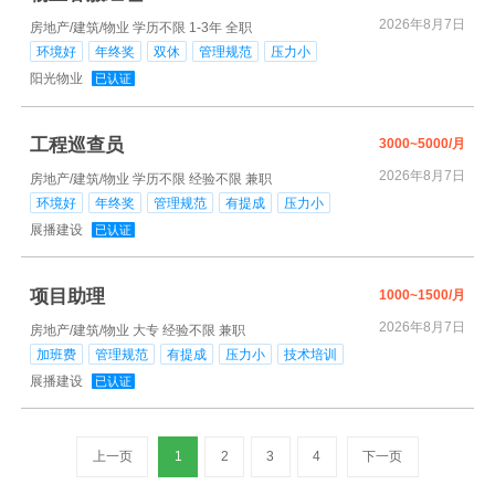
2026年8月7日
房地产/建筑/物业
学历不限
1-3年
全职
环境好
年终奖
双休
管理规范
压力小
阳光物业
已认证
工程巡查员
3000~5000/月
2026年8月7日
房地产/建筑/物业
学历不限
经验不限
兼职
环境好
年终奖
管理规范
有提成
压力小
展播建设
已认证
项目助理
1000~1500/月
2026年8月7日
房地产/建筑/物业
大专
经验不限
兼职
加班费
管理规范
有提成
压力小
技术培训
展播建设
已认证
上一页
1
2
3
4
下一页