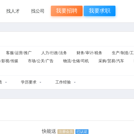
我要招聘
我要求职
找人才
找公司
客服/运营/推广
人力/行政/法务
财务/审计/税务
生产/制造/
/影视/传媒
市场/公关/广告
物流/仓储/司机
采购/贸易/汽车
质
学历要求
工作经验
快能送
注册会员
已认证