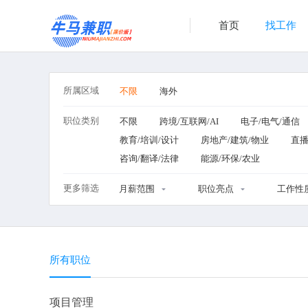
首页
找工作
所属区域
不限
海外
职位类别
不限
跨境/互联网/AI
电子/电气/通信
教育/培训/设计
房地产/建筑/物业
直播
咨询/翻译/法律
能源/环保/农业
更多筛选
月薪范围
职位亮点
工作性
所有职位
项目管理