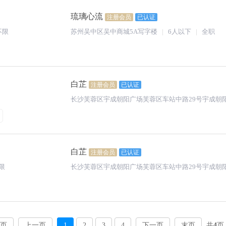
琉璃心流
注册会员
已认证
不限
苏州吴中区吴中商城5A写字楼
6人以下
全职
白芷
注册会员
已认证
长沙芙蓉区宇成朝阳广场芙蓉区车站中路29号宇成朝阳
白芷
注册会员
已认证
限
长沙芙蓉区宇成朝阳广场芙蓉区车站中路29号宇成朝阳
页
上一页
1
2
3
4
下一页
末页
共
4
页