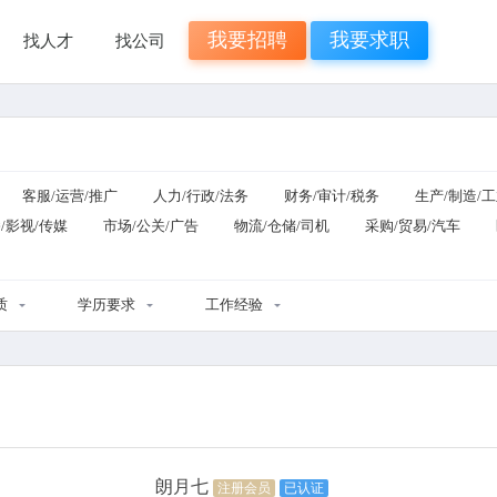
我要招聘
我要求职
找人才
找公司
客服/运营/推广
人力/行政/法务
财务/审计/税务
生产/制造/
/影视/传媒
市场/公关/广告
物流/仓储/司机
采购/贸易/汽车
质
学历要求
工作经验
朗月七
注册会员
已认证