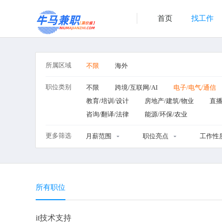
首页
找工作
所属区域
不限
海外
职位类别
不限
跨境/互联网/AI
电子/电气/通信
教育/培训/设计
房地产/建筑/物业
直播
咨询/翻译/法律
能源/环保/农业
更多筛选
月薪范围
职位亮点
工作性
所有职位
it技术支持