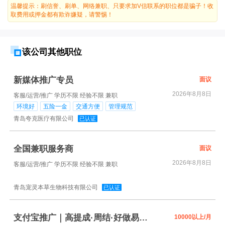
温馨提示：刷信誉、刷单、网络兼职、只要求加V信联系的职位都是骗子！收
取费用或押金都有欺诈嫌疑，请警惕！
该公司其他职位
新媒体推广专员
面议
2026年8月8日
客服/运营/推广
学历不限
经验不限
兼职
环境好
五险一金
交通方便
管理规范
青岛夸克医疗有限公司
已认证
全国兼职服务商
面议
2026年8月8日
客服/运营/推广
学历不限
经验不限
兼职
青岛宠灵本草生物科技有限公司
已认证
支付宝推广｜高提成·周结·好做易上手
10000以上/月